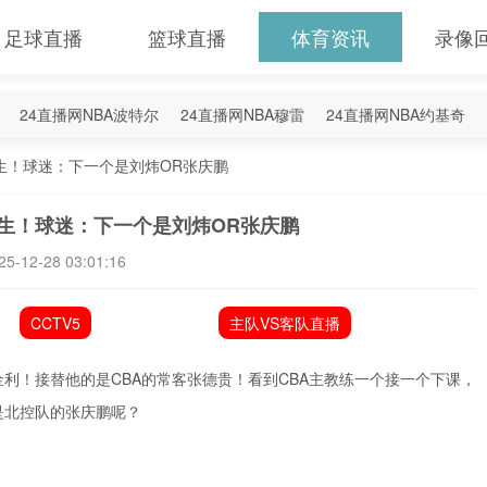
足球直播
篮球直播
体育资讯
录像
24直播网NBA波特尔
24直播网NBA穆雷
24直播网NBA约基奇
产生！球迷：下一个是刘炜OR张庆鹏
产生！球迷：下一个是刘炜OR张庆鹏
25-12-28 03:01:16
CCTV5
主队VS客队直播
利！接替他的是CBA的常客张德贵！看到CBA主教练一个接一个下课，
是北控队的
张庆鹏
呢？