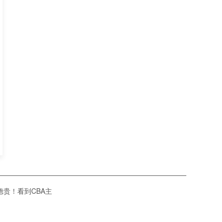
贵！看到CBA主
明