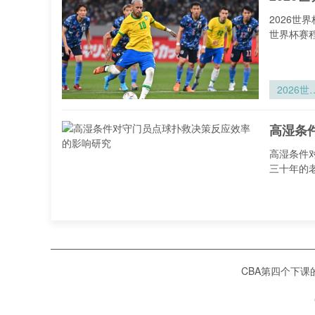
死竞速
2026
世界杯赛
2026世
杯跨区通
博弈：各
高湿条
赛际往返
间精算与
高湿条件
比分析
三十年的
高湿条件
守门员点
扑救决策
横跨六
应效率的
CBA第四个下
响研究
横跨六千公
将由美国