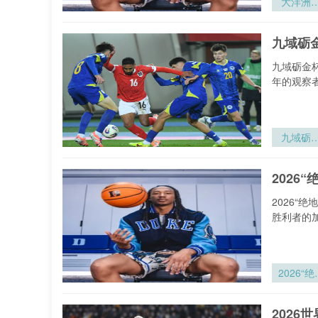
大洋洲
围：北美
界杯体系
九域砺
的战术迭
与路径重
九域砺金
年的观察
九域砺
杯：北美
体的暴力
2026
学与速度
构
2026“
胜利者的
2026“绝
反击”：
通名额与
202
活机制的