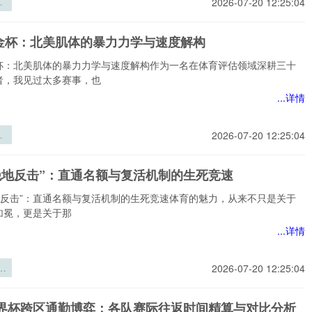
突
2026-07-20 12:25:04
世
下
金杯：北美肌体的暴力力学与速度解构
代
构
杯：北美肌体的暴力力学与速度解构作为一名在体育评估领域深耕三十
者，我见过太多赛事，也
...详情
金
2026-07-20 12:25:04
肌
力
“绝地反击”：直通名额与复活机制的生死竞速
解
绝地反击”：直通名额与复活机制的生死竞速体育的魅力，从来不只是关于
加冕，更是关于那
...详情
地
2026-07-20 12:25:04
直
复
6世界杯跨区通勤博弈：各队赛际往返时间精算与对比分析
生