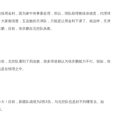
教练周金利，因为家中有事要处理，所以，球队助理教练张德贵，代理球
，大家都清楚，五连败的天津队，只能是让周金利下课了。就这样，天津
庆鹏，目前，张庆鹏在北控队执教。
目前，北控队遭到了四连败，很多球迷都认为张庆鹏能力不行。假如，张
也是在情理之中。
大！目前，新疆队成绩为2胜3负，与北控队也是好不到哪里去。如
教。