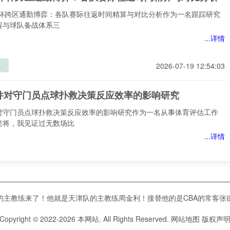
世界杯跨区通勤博弈：各队赛际往返时间精算与对比分析作为一名跟踪研究
程与球队备战体系三
...详情
界
2026-07-19 12:54:03
勤
队
件对守门员点球扑救决策反应效率的影响研究
时
对
对守门员点球扑救决策反应效率的影响研究作为一名从事体育评估工作
老将，我见证过无数场比
...详情
对
2026-07-19 12:53:06
球
反
千公里的绿茵商道：2026世界杯北美经济账
影
课的主教练来了！他就是天津队的主教练周金利！接替他的是CBA的常客张德
里的绿茵商道：2026世界杯北美经济账当国际足联宣布2026年世界杯
Copyright © 2022-
2026
本网站. All Rights Reserved.
网站地图
版权声
、加拿大和墨西