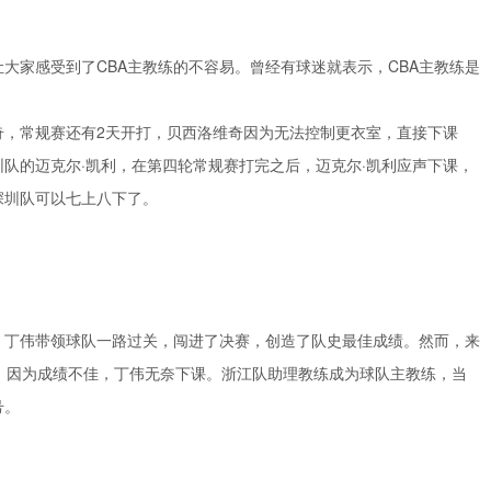
大家感受到了CBA主教练的不容易。曾经有球迷就表示，CBA主教练是
奇，常规赛还有2天开打，贝西洛维奇因为无法控制更衣室，直接下课
队的迈克尔·凯利，在第四轮常规赛打完之后，迈克尔·凯利应声下课，
深圳队可以七上八下了。
，丁伟带领球队一路过关，闯进了决赛，创造了队史最佳成绩。然而，来
负，因为成绩不佳，丁伟无奈下课。浙江队助理教练成为球队主教练，当
号。