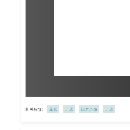
相关标签:
花絮
足球
比赛录像
足球