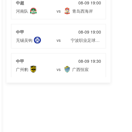
中超
08-09 19:00
河南队
青岛西海岸
vs
中甲
08-09 19:00
无锡吴钩
宁波职业足球俱
vs
乐部
中甲
08-09 19:30
广州豹
广西恒宸
vs
中超
08-09 19:35
重庆铜梁龙
上海海港
vs
中超
08-09 20:00
山东泰山
天津津门虎
vs