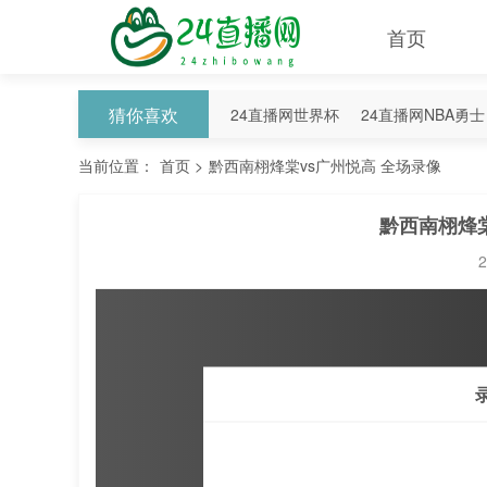
首页
猜你喜欢
24直播网世界杯
24直播网NBA勇士
24直播网NBA掘金
当前位置：
首页
>
黔西南栩烽棠vs广州悦高 全场录像
黔西南栩烽棠
2