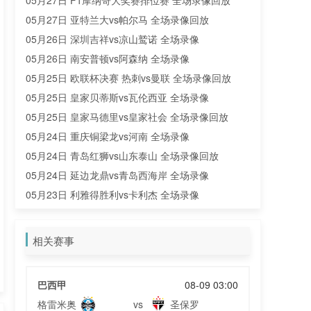
05月27日 F1摩纳哥大奖赛排位赛 全场录像回放
05月27日 亚特兰大vs帕尔马 全场录像回放
05月26日 深圳吉祥vs凉山鹫诺 全场录像
05月26日 南安普顿vs阿森纳 全场录像
05月25日 欧联杯决赛 热刺vs曼联 全场录像回放
05月25日 皇家贝蒂斯vs瓦伦西亚 全场录像
05月25日 皇家马德里vs皇家社会 全场录像回放
05月24日 重庆铜梁龙vs河南 全场录像
05月24日 青岛红狮vs山东泰山 全场录像回放
05月24日 延边龙鼎vs青岛西海岸 全场录像
05月23日 利雅得胜利vs卡利杰 全场录像
05月23日 广东广州豹vs深圳新鹏城 全场录像
05月23日 欧联杯决赛 热刺vs曼联 全场录像
相关赛事
05月22日 广东广州豹vs深圳新鹏城 全场录像回放
05月22日 辽宁铁人vs青岛海牛 全场录像回放
巴西甲
08-09 03:00
05月22日 亚女冠杯半决赛 武汉车谷江大女足vs胡志
格雷米奥
圣保罗
vs