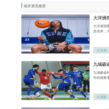
相关资讯推荐
大洋洲
大洋洲突
息传来，
大洋洲
围：北美
界杯体系
九域砺
的战术迭
与路径重
九域砺金
年的观察
九域砺
杯：北美
体的暴力