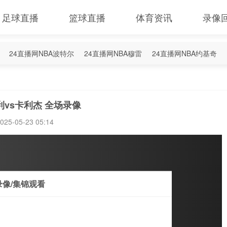
足球直播
篮球直播
体育资讯
录像
24直播网NBA波特尔
24直播网NBA穆雷
24直播网NBA约基奇
vs卡利杰 全场录像
025-05-23 05:14
录像/集锦观看