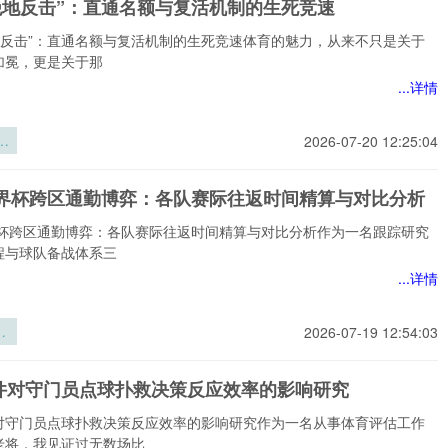
“绝地反击”：直通名额与复活机制的生死竞速
解
绝地反击”：直通名额与复活机制的生死竞速体育的魅力，从来不只是关于
加冕，更是关于那
...详情
地
2026-07-20 12:25:04
直
复
6世界杯跨区通勤博弈：各队赛际往返时间精算与对比分析
生
世界杯跨区通勤博弈：各队赛际往返时间精算与对比分析作为一名跟踪研究
程与球队备战体系三
...详情
界
2026-07-19 12:54:03
勤
队
件对守门员点球扑救决策反应效率的影响研究
时
对
对守门员点球扑救决策反应效率的影响研究作为一名从事体育评估工作
老将，我见证过无数场比