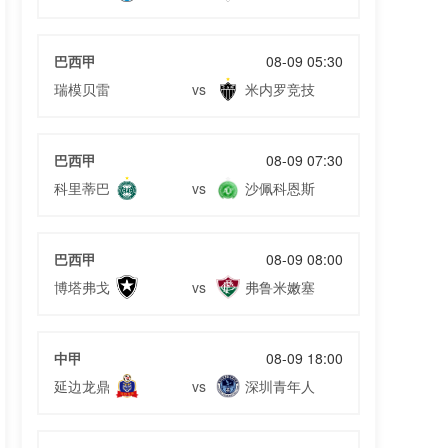
明市女足 全场录像回放
05月21日 塞维利亚vs皇家马德里 全场录像回放
05月21日 全国游泳冠军赛男子100米自由泳预赛 潘
展乐 全场录像回放
05月21日 维罗纳vs科莫 全场录像回放
巴西甲
08-09 05:30
05月20日 尤文图斯vs乌迪内斯 全场录像
瑞模贝雷
米内罗竞技
vs
05月20日 蒙扎vs恩波利 全场录像回放
05月20日 帕尔马vs那不勒斯 全场录像
巴西甲
08-09 07:30
05月19日 全国游泳冠军赛男子200米自由泳预赛 潘
科里蒂巴
沙佩科恩斯
vs
展乐 全场录像回放
巴西甲
08-09 08:00
博塔弗戈
弗鲁米嫩塞
vs
中甲
08-09 18:00
延边龙鼎
深圳青年人
vs