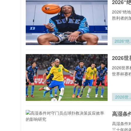
2026
学与速度
构
2026“
胜利者的
2026“绝
反击”：
通名额与
202
活机制的
死竞速
2026
世界杯赛
2026世
杯跨区通
博弈：各
高湿条
赛际往返
间精算与
高湿条件
比分析
三十年的