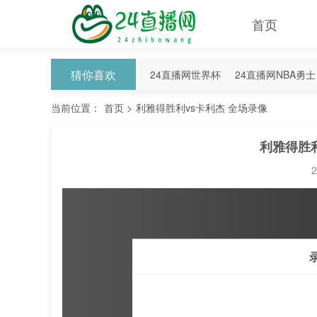
首页
猜你喜欢
24直播网世界杯
24直播网NBA勇士
24直播网NBA掘金
当前位置：
首页
>
利雅得胜利vs卡利杰 全场录像
利雅得胜利
2