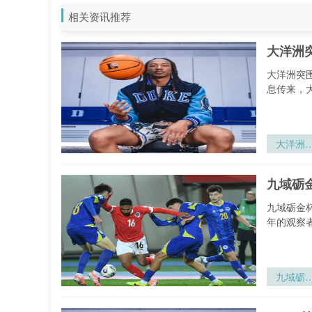
相关资讯推荐
大洋洲
大洋洲突
息传来，
大洋洲
围：北美
界杯体系
九域砺
的战术迭
与路径重
九域砺金
年的观察
九域砺
杯：北美
体的暴力