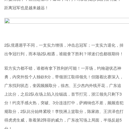
距离冠军也是越来越远！
2队境遇迥乎不同，一支实力增强，冲击总冠军；一支实力退化，掉
出争冠行列，而本场2队相遇，谁能拿下胜利？球迷们也都很期待！
双方实力都不错，谁都有拿下胜利的可能！一开场，约翰逊状态神
勇，内突外投个人独砍8分，带领浙江取得领先！但随着比赛深入，
广东找到状态，奎因频频取分，徐杰、王少杰内外线开花，广东追
上比分，之后2队在场上陷入拉锯战，首节打完，浙江领先只剩下3
分！约克手感火热，突破、3分连连打中，萨姆纳也不差，频频造犯
规取分，2队比分始终紧咬！李悦洲上篮取分，陈家政、王洪泽也打
得虎虎生威，靠着第2阵容的威力，广东改写场上局面，半场反超5
分！