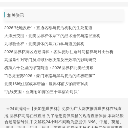
相关资讯
2026“绝地反击”：直通名额与复活机制的生死竞速
大洋洲突围：北美世界杯体系下的战术迭代与路径重构
九域砺金杯：北美肌体的暴力力学与速度解构
2026世界杯跨区通勤博弈：各队赛际往返时间精算与对比分析
高湿条件对守门员点球扑救决策反应效率的影响研究
横跨六千公里的绿茵商道：2026世界杯北美经济账
**绝境逆袭2026：豪门末路与黑马复活的终极狂飙**
北美16城住宿成本暗涌：世界杯前夕的房市风向
“九线突围：亚洲附加赛的三十年宿命对决”
✳️24直播网✳️【美加墨世界杯】免费为广大网友推荐世界杯在线直
播,世界杯高清在线直播,为了给您提供流畅的观看直播体验,本网站聚
合超清信号源,中文解说24小时不间断为您提供:NBA、中超、英超、
德甲、西甲、法甲、意甲、等直播!包括国内外各大热门体育赛事直