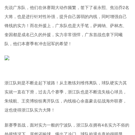
先说广东队，他们在休赛期大动作频繁，签下了崔永熙、焦泊乔2名
大将，也是进行针对性补强，提升自己孱弱的内线，同时增强自己
锋线的实力！而在外援上，广东队也是大手笔，萨姆纳、萨林杰、
奎因都是成名已久的外援，实力非常强悍，广东首战也拿下同曦
队，他们本赛季有冲击冠军的希望！
浙江队则是不断走起下坡路！从主教练刘维伟离队，球队硬实力其
实就一直在下滑，过去几个赛季，浙江队也是不断流失核心球员，
朱续航、王奕博纷纷离开队伍，内线核心余嘉豪去征战海外联赛，
这也使得浙江队实力大降！
新赛季首战，面对实力一般的宁波队，浙江队在拥有4名实力不俗的
外援情况下，居然还输球，爆出了冷门，球队的退步真的很明显，