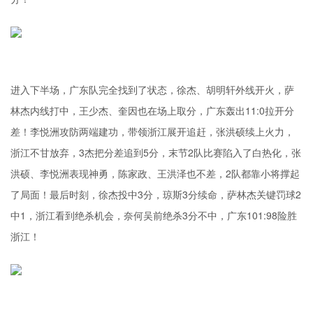
进入下半场，广东队完全找到了状态，徐杰、胡明轩外线开火，萨
林杰内线打中，王少杰、奎因也在场上取分，广东轰出11:0拉开分
差！李悦洲攻防两端建功，带领浙江展开追赶，张洪硕续上火力，
浙江不甘放弃，3杰把分差追到5分，末节2队比赛陷入了白热化，张
洪硕、李悦洲表现神勇，陈家政、王洪泽也不差，2队都靠小将撑起
了局面！最后时刻，徐杰投中3分，琼斯3分续命，萨林杰关键罚球2
中1，浙江看到绝杀机会，奈何吴前绝杀3分不中，广东101:98险胜
浙江！