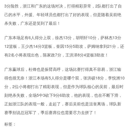
3分险胜，浙江和广东的这场对决，打得精彩异常，2队都打出了自
己的水平，外援、年轻球员也都打出了好的表现，但是随着吴前绝
杀失败，广东还是笑到了最后！
广东本场足有6人得分上双，徐杰13分，胡明轩10分，萨林杰13分
12篮板，王少杰14分3篮板，奎因15分5助攻，萨姆纳拿到21分，还
有2名小将表现出色，陈家政7分，王洪泽8分4篮板3助攻！
广东赢球后，杜锋也是振臂高呼，这场比赛打得真不容易，浙江输
得也很无奈！浙江本场有5人得分是哪个双，张洪硕18分，李悦洲10
分，2位小将都打出了精彩表现，但是作为球队核心的吴前，最后时
刻绝杀失败，全场5中3砍下9分6助攻，他的表现，也在不断下滑，
正如浙江队的表现一般，走起了，赛后吴前也是沮丧离场，球队新
赛季别说总冠军了，季后赛席位也需要尽力去拼了！
标签：