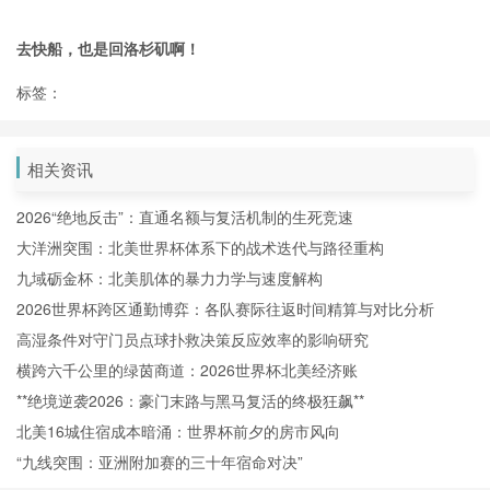
去快船，也是回洛杉矶啊！
标签：
相关资讯
2026“绝地反击”：直通名额与复活机制的生死竞速
大洋洲突围：北美世界杯体系下的战术迭代与路径重构
九域砺金杯：北美肌体的暴力力学与速度解构
2026世界杯跨区通勤博弈：各队赛际往返时间精算与对比分析
高湿条件对守门员点球扑救决策反应效率的影响研究
横跨六千公里的绿茵商道：2026世界杯北美经济账
**绝境逆袭2026：豪门末路与黑马复活的终极狂飙**
北美16城住宿成本暗涌：世界杯前夕的房市风向
“九线突围：亚洲附加赛的三十年宿命对决”