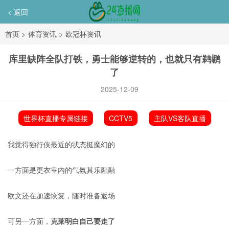
< 返回
首页
>
体育资讯
>
欧冠杯资讯
库里缺阵全队打铁，勇士能够逆转的，也就只有鹈鹕
了
2025-12-09
世界杯直播专属链接
CCTV5
主队VS客队直播
我觉得独行侠最近的状态挺魔幻的
一方面是更衣室内的气氛其乐融融
欧文还在加速恢复，随时准备返场
可另一方面，
克莱明白自己要走了