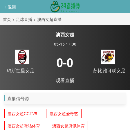
< 返回
首页
>
足球直播
>
澳西女超直播
澳西女超
05-15 17:00
0-0
珀斯红星女足
苏比雅可联女足
观看直播
直播信号源
澳西女超CCTV5
澳西女超爱奇艺
澳西女超咪咕体育
澳西女超腾讯体育